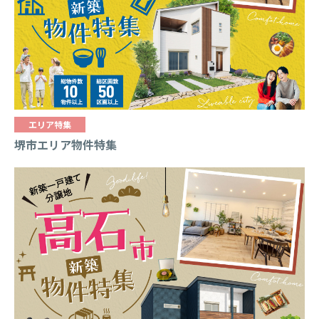
NEWS/EVENT
ニュース・イベント
FAQ
よくあるご質問
0120-43-5551
CONTACT
コーポレートサイト
Instagram
エリア特集
プライバシーポリシー
堺市エリア物件特集