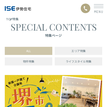
TOP
特集
TOP
SPECIAL CONTENTS
トップページ
CONCEPT
私たちの約束
特集ページ
ABOUT ISE
伊勢住宅の家づくりについて
ALL
エリア特集
SEARCH
物件を探す
物件特集
ライフスタイル特集
SPECIAL CONTENTS
特集ページ
GALLERY
事例紹介
COMPANY
企業情報